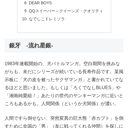
DEAR BOYS
QQスイーパー～クイーンズ・クオリティ
なでしこドレミソラ
銀牙 -流れ星銀-
1983年連載開始の、犬バトルマンガ。空白期間を挟みな
がらも、未だにシリーズが続いている長寿作品です。某掲
示板に「犬の皮を被ったヤクザマンガ」と書かれていてな
るほどと思いました。もしくは「ろくでなしBLUES」や
「湘南純愛組！」あたりの世代のヤンキーマンガに近いと
ころもあるかも。人間関係（というか犬関係）が濃い。
人間ですら倒せない、突然変異の巨大熊「赤カブト」を倒
すために全国の「男」（友に戦ってくれる仲間）を探しに