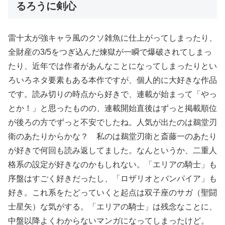
るろうに剣心
雷十太が強キャラ風のクソ雑魚に仕上がってしまったり、
全財産の3/5をつぎ込んだ煉獄が一瞬で爆破されてしまっ
たり、近年では作者があんなことになってしまったりとい
ろいろネタ要素もある本作ですが、個人的に大好きな作品
です。読み切りの時点から好きで、連載が始まって「やっ
とか！」と思ったものの、連載開始直後はずっと掲載順位
が後ろの方でずっと不安でしたね。人気が出たのは鵜堂刃
衛のあたりからかな？ 私のは鵜堂刃衛と斎藤一のあたり
が好きで何回も読み返してました。なんというか、二重人
格系の設定が好きなのかもしれない。「エリアの騎士」も
序盤はすごく好きだったし、「ロザリオとバンパイア」も
好き。これ系をたどっていくと起点は双子座のサガ（聖闘
士星矢）な気がする。「エリアの騎士」は残念なことに、
中盤以降よくわからないマンガになってしまったけど。