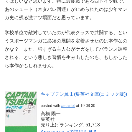
てほしいなと思います。特に最終戦である西ドイツ戦で、
あのシュート（ネタバレ回避）が止められたのは少年マン
ガ史に残る激アツ場面だと思っています。
学校単位で敵対していたのが代表クラスで共闘する、とい
うスポーツマンガに必須の展開を定着させたのは本作なの
かな？ また、強すぎる主人公がケガをしてバランス調整
される、という悪しき習慣を生み出したのも、もしかした
ら本作かもしれません。
キャプテン翼 1 (集英社文庫(コミック版))
posted with
amazlet
at 19.08.30
高橋 陽一
集英社
売り上げランキング: 51,718
Amazon.co.jpで詳細を見る