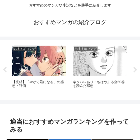
おすすめのマンガや小説などを勝手に紹介します
おすすめマンガの紹介ブログ
おすすめマンガ
おすすめマンガ
お
【完結】「やがて君になる」の感
ネタバレあり・ちはやふる全50巻
数年
想・評価
を読んだ感想
適当におすすめマンガランキングを作って
みる