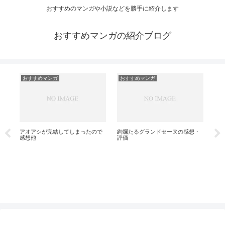
おすすめのマンガや小説などを勝手に紹介します
おすすめマンガの紹介ブログ
おすすめマンガ
おすすめマンガ
お
アオアシが完結してしまったので
絢爛たるグランドセーヌの感想・
ダイ
感想他
評価
想