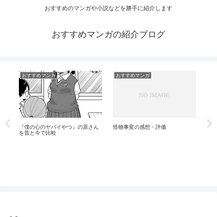
おすすめのマンガや小説などを勝手に紹介します
おすすめマンガの紹介ブログ
おすすめマンガ
おすすめマンガ
お
た
感
特
『僕の心のヤバイやつ』の原さん
怪物事変の感想・評価
を昔と今で比較