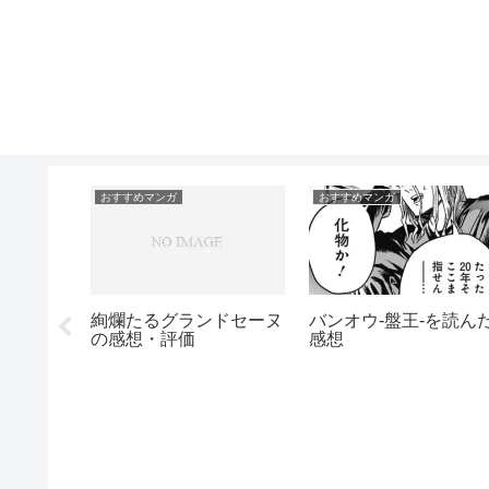
エロあり
おすすめマンガ
してしま
おっぱいに存在感がある
「できそこないの姫君
マンガ特集
ち」を読んだ感想・評