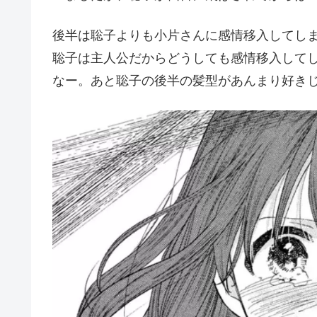
後半は聡子よりも小片さんに感情移入してし
聡子は主人公だからどうしても感情移入して
なー。あと聡子の後半の髪型があんまり好き