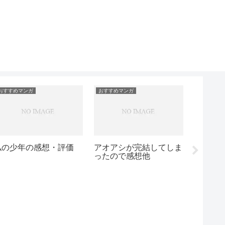
おすすめマ
おすすめマンガ
おすすめマンガ
兄の嫁と暮らしていま
波よ聞いてくれの感想・
す。の感想・評価
評価
数年ぶり
を再読