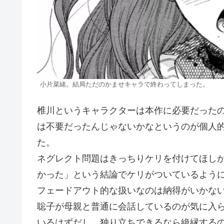
小片菜緒。結局ただのかませキャラで終わってしまった。
椎川というキャラクターは本作に必要だった
は不要だったんじゃないかなというのが個人
た。
ネグレクト問題はきっちりケリを付けてほし
かった」という結論でケリがついているよう
フェードアウト的な扱いなのは納得がいかな
聡子が母親と普通に会話しているのが気に入
いるはずだし、独り立ちできるなら絶縁する