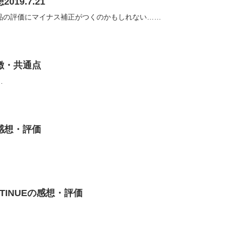
19.7.21
品の評価にマイナス補正がつくのかもしれない……
徴・共通点
…
感想・評価
TINUEの感想・評価