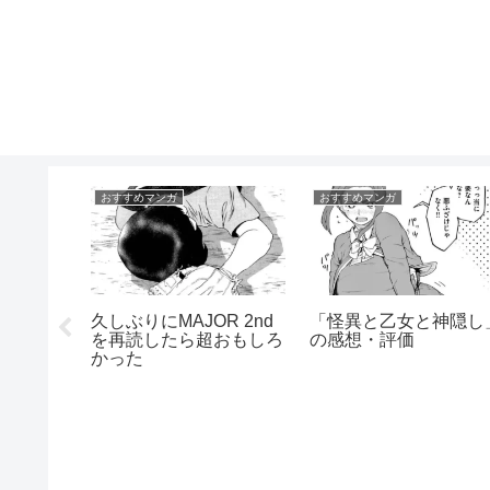
おすすめマンガ
おすすめマンガ
感がある
久しぶりにMAJOR 2nd
「怪異と乙女と神隠し
を再読したら超おもしろ
の感想・評価
かった