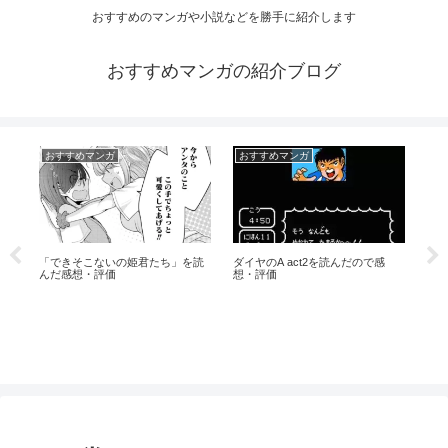
おすすめのマンガや小説などを勝手に紹介します
おすすめマンガの紹介ブログ
おすすめマンガ
おすすめマンガ
お
つ
兄
想
「できそこないの姫君たち」を読
ダイヤのA act2を読んだので感
んだ感想・評価
想・評価