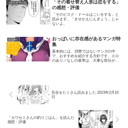
「その着せ替え人形は恋をする」
おすすめマンガ
の感想・評価
「そのビスク・ドールはこいをする」と
読みます。「きせかえにんぎょう」じゃ
ないよ。
おっぱいに存在感があるマンガ特
エロあり
集
基本的には、18禁ではないマンガの中
で、おすすめを紹介する方針です。エロ
のあり／なしの基準は、大事な部分が見
えているかどうかです。
百合をたくさん読みました 2023年2月10
日
「カワセミさんの釣りごはん」を読んだ
感想・評価