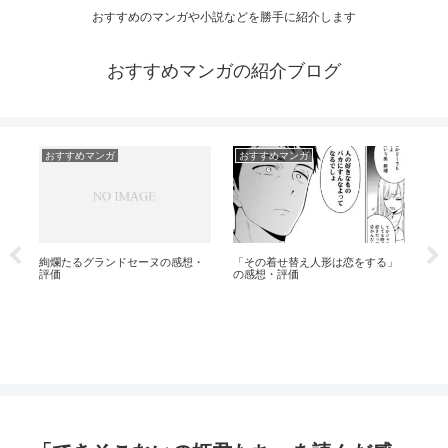
おすすめのマンガや小説などを勝手に紹介します
おすすめマンガの紹介ブログ
おすすめマンガ
おすすめマンガ
アオアシが完結してしまったので
BUNGO―ブンゴ―の感想・評
感想他
は恋をする」