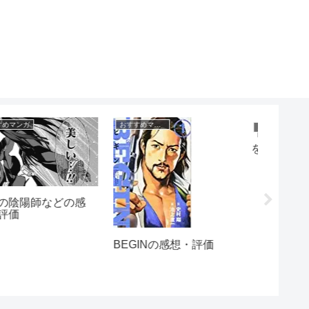
おすすめマンガ
おすすめマンガ
おすすめマ
銀狼ブラッドボーンを読
「六道の悪女たち」がお
頭文字
んだ感想・評価
もしろすぎた
のキャラ