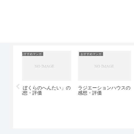
おすすめマンガ
おすすめマンガ
「その着せ替え人形は恋
球詠の感想・評価
をする」の感想・評価
・評価