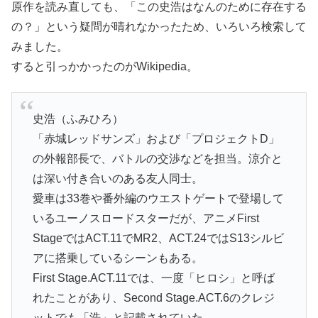
原作を読み直しても、「この史浩はなんのために存在する
の？」という疑問が晴れなかったため、いろいろ検索して
みました。
すると引っかかったのがWikipedia。
史浩（ふみひろ）
「赤城レッドサンズ」および「プロジェクトD」
の外報部長で、バトルの交渉などを担当。涼介と
は深い付き合いのある友人同士。
愛車は33巻や番外編のウエストゲートで登場して
いるユーノスロードスターだが、アニメFirst
StageではACT.11でMR2、ACT.24ではS13シルビ
アに搭乗しているシーンもある。
First Stage.ACT.11では、一度「ヒロシ」と呼ば
れたことがあり、Second Stage.ACT.6のクレジ
ットでも「浩」と記載されていた。