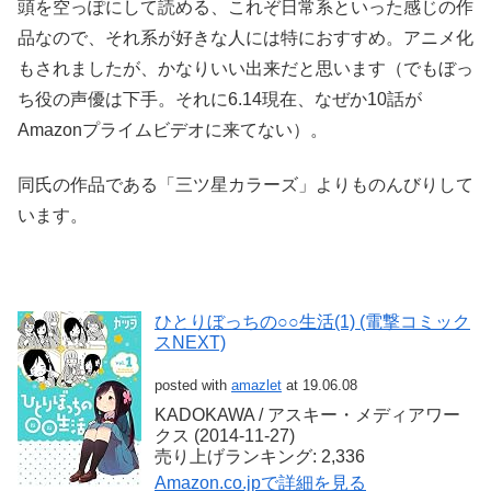
頭を空っぽにして読める、これぞ日常系といった感じの作
品なので、それ系が好きな人には特におすすめ。アニメ化
もされましたが、かなりいい出来だと思います（でもぼっ
ち役の声優は下手。それに6.14現在、なぜか10話が
Amazonプライムビデオに来てない）。
同氏の作品である「三ツ星カラーズ」よりものんびりして
います。
ひとりぼっちの○○生活(1) (電撃コミック
スNEXT)
posted with
amazlet
at 19.06.08
KADOKAWA / アスキー・メディアワー
クス (2014-11-27)
売り上げランキング: 2,336
Amazon.co.jpで詳細を見る