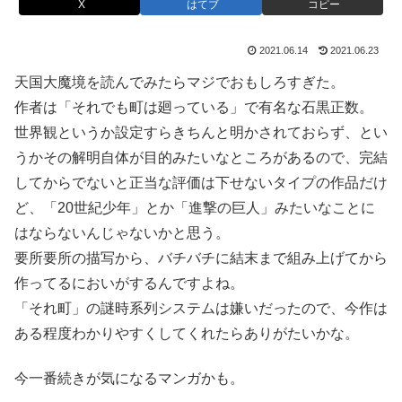
X
はてブ
コピー
2021.06.14
2021.06.23
天国大魔境を読んでみたらマジでおもしろすぎた。
作者は「それでも町は廻っている」で有名な石黒正数。
世界観というか設定すらきちんと明かされておらず、とい
うかその解明自体が目的みたいなところがあるので、完結
してからでないと正当な評価は下せないタイプの作品だけ
ど、「20世紀少年」とか「進撃の巨人」みたいなことに
はならないんじゃないかと思う。
要所要所の描写から、バチバチに結末まで組み上げてから
作ってるにおいがするんですよね。
「それ町」の謎時系列システムは嫌いだったので、今作は
ある程度わかりやすくしてくれたらありがたいかな。
今一番続きが気になるマンガかも。