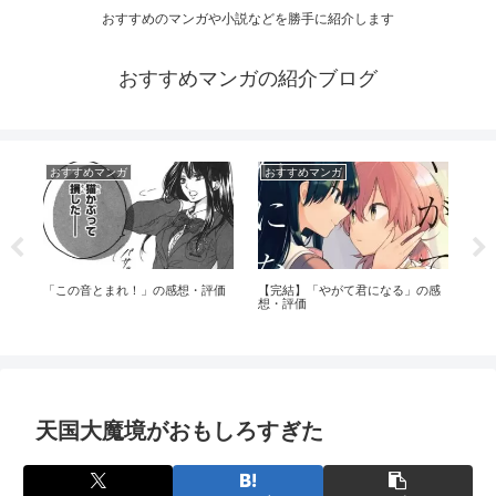
おすすめのマンガや小説などを勝手に紹介します
おすすめマンガの紹介ブログ
おすすめマンガ
おすすめマンガ
お
「この音とまれ！」の感想・評価
【完結】「やがて君になる」の感
バン
想・評価
天国大魔境がおもしろすぎた