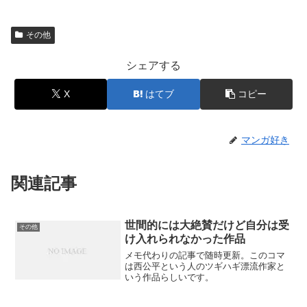
その他
シェアする
X
はてブ
コピー
マンガ好き
関連記事
世間的には大絶賛だけど自分は受
その他
け入れられなかった作品
メモ代わりの記事で随時更新。このコマ
は西公平という人のツギハギ漂流作家と
いう作品らしいです。