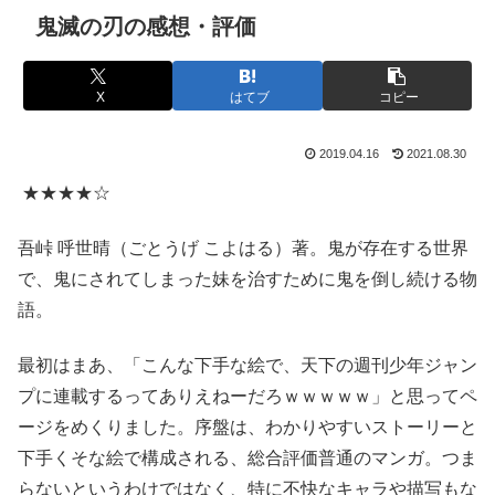
鬼滅の刃の感想・評価
X
はてブ
コピー
2019.04.16
2021.08.30
★★★★☆
吾峠 呼世晴（ごとうげ こよはる）著。鬼が存在する世界
で、鬼にされてしまった妹を治すために鬼を倒し続ける物
語。
最初はまあ、「こんな下手な絵で、天下の週刊少年ジャン
プに連載するってありえねーだろｗｗｗｗｗ」と思ってペ
ージをめくりました。序盤は、わかりやすいストーリーと
下手くそな絵で構成される、総合評価普通のマンガ。つま
らないというわけではなく、特に不快なキャラや描写もな