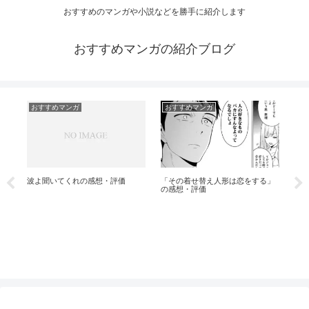
おすすめのマンガや小説などを勝手に紹介します
おすすめマンガの紹介ブログ
おすすめマンガ
おすすめマンガ
想・評価
「その着せ替え人形は恋をする」
「罪と快」「CANDY ＆
の感想・評価
CIGARETTES」などの感想