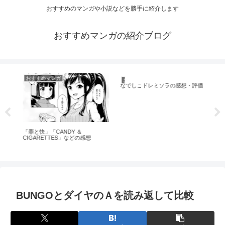
おすすめのマンガや小説などを勝手に紹介します
おすすめマンガの紹介ブログ
おすすめマンガ
おすすめマンガ
お
兄
想
す
「罪と快」「CANDY ＆
なでしこドレミソラの感想・評価
CIGARETTES」などの感想
BUNGOとダイヤのＡを読み返して比較