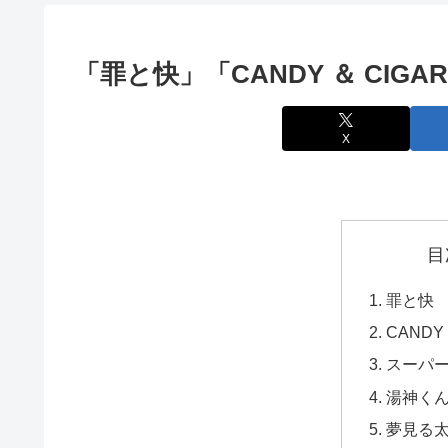
「罪と快」「CANDY ＆ CIGA
X
目
罪と快
CANDY 
スーパ
湯神く
夢見る