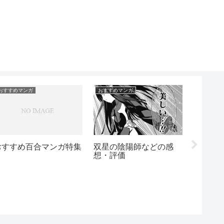
おすすめマンガ
おすすめマンガ
おすすめマ
ぼくたちは勉強ができな
たとえ
いの感想・評価
ても 
【ネタバレなし】憂国の
モリアーティの感想・評
2