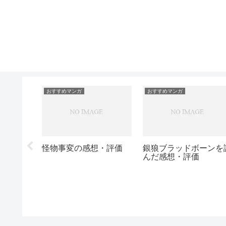
おすすめマンガ
おすすめマンガ
兄の嫁と暮らしていま
す。の感想・評価
どの感
「怪異と乙女と神隠し」
の感想・評価